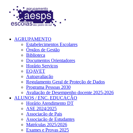
AGRUPAMENTO
Estabelecimentos Escolares
Órgãos de Gestão
Biblioteca
Documentos Orientadores
Horário Serviços
EQAVET
Autoavaliação
Regulamento Geral de Proteção de Dados
Programa Pessoas 2030
Avaliação de Desempenho docente 2025-2026
ALUNOS / ENC. EDUCAÇÃO
Horário Atendimento DT
ASE 2024/2025
Associação de Pais
Associação de Estudantes
Matrículas 2025/2026
Exames e Provas 2025