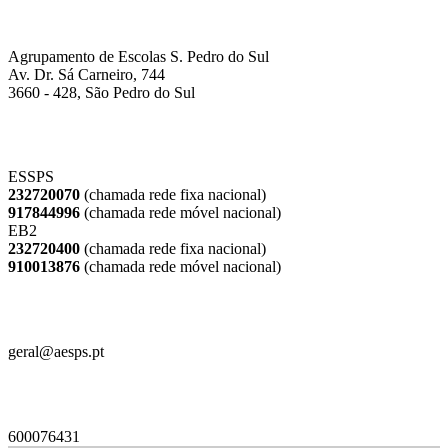
Previous
Next
Morada
Agrupamento de Escolas S. Pedro do Sul
Av. Dr. Sá Carneiro, 744
3660 - 428, São Pedro do Sul
Contactos
ESSPS
232720070
(chamada rede fixa nacional)
917844996
(chamada rede móvel nacional)
EB2
232720400
(chamada rede fixa nacional)
910013876
(chamada rede móvel nacional)
Email
geral@aesps.pt
Contribuinte
600076431