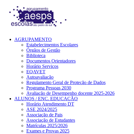
AGRUPAMENTO
Estabelecimentos Escolares
Órgãos de Gestão
Biblioteca
Documentos Orientadores
Horário Serviços
EQAVET
Autoavaliação
Regulamento Geral de Proteção de Dados
Programa Pessoas 2030
Avaliação de Desempenho docente 2025-2026
ALUNOS / ENC. EDUCAÇÃO
Horário Atendimento DT
ASE 2024/2025
Associação de Pais
Associação de Estudantes
Matrículas 2025/2026
Exames e Provas 2025