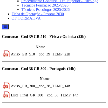
Procedimento Concursal Téc. Superior - Psicólogo
Técnicos Formação 2025/2026
Técnicos Psicólogos 2025/2026
Ficha de Operação - Pessoas 2030
OF. FORMATIVA
Concurso - Cod 39 GR 510 - Física e Química (22h)
Nome
Aviso_GR_510__cod_39_TEMP_22h
Previous
Next
Concurso - Cod 38 GR 300 - Português (14h)
Nome
Aviso_GR_300__cod_38_TEMP_14h
Lista_Final_GR_300__cod_38_TEMP_14h
Previous
Next