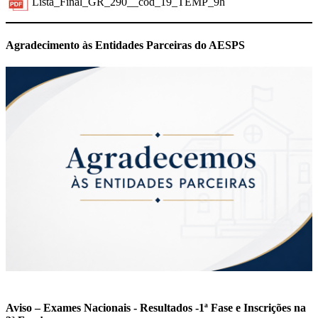
Lista_Final_GR_290__cod_19_TEMP_9h
Previous
Next
Agradecimento às Entidades Parceiras do AESPS
Aviso – Exames Nacionais - Resultados -1ª Fase e Inscrições na